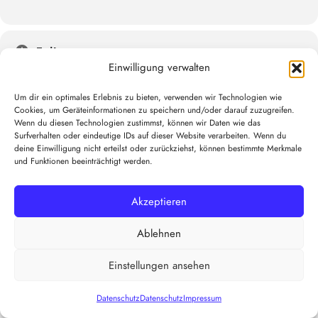
Zeit
Einwilligung verwalten
(Montag) 08:00 - 09:45
(GMT+00:00)
Um dir ein optimales Erlebnis zu bieten, verwenden wir Technologien wie
Cookies, um Geräteinformationen zu speichern und/oder darauf zuzugreifen.
Wenn du diesen Technologien zustimmst, können wir Daten wie das
KALENDER
GOOGLEKALENDER
Surfverhalten oder eindeutige IDs auf dieser Website verarbeiten. Wenn du
deine Einwilligung nicht erteilst oder zurückziehst, können bestimmte Merkmale
und Funktionen beeinträchtigt werden.
Akzeptieren
Ablehnen
Einstellungen ansehen
Datenschutz
Datenschutz
Impressum