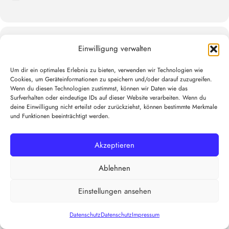
Zeit
Einwilligung verwalten
(Montag) 08:00 - 09:30
(GMT+00:00)
Um dir ein optimales Erlebnis zu bieten, verwenden wir Technologien wie
Cookies, um Geräteinformationen zu speichern und/oder darauf zuzugreifen.
Wenn du diesen Technologien zustimmst, können wir Daten wie das
KALENDER
GOOGLEKALENDER
Surfverhalten oder eindeutige IDs auf dieser Website verarbeiten. Wenn du
deine Einwilligung nicht erteilst oder zurückziehst, können bestimmte Merkmale
und Funktionen beeinträchtigt werden.
Akzeptieren
Ablehnen
Einstellungen ansehen
Datenschutz
Datenschutz
Impressum