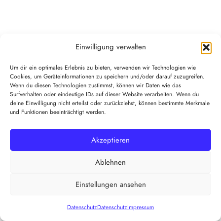
5. Plugins und Tools
Einwilligung verwalten
Google Web Fonts (lokales Hosting)
Um dir ein optimales Erlebnis zu bieten, verwenden wir Technologien wie
Cookies, um Geräteinformationen zu speichern und/oder darauf zuzugreifen.
Wenn Sie uns per E-Mail, Telefon oder Telefax
Wenn du diesen Technologien zustimmst, können wir Daten wie das
kontaktieren, wird Ihre Anfrage inklusive aller daraus
Surfverhalten oder eindeutige IDs auf dieser Website verarbeiten. Wenn du
deine Einwilligung nicht erteilst oder zurückziehst, können bestimmte Merkmale
hervorgehenden personenbezogenen Daten (Name,
und Funktionen beeinträchtigt werden.
Anfrage) zum Zwecke der Bearbeitung Ihres Anliegens
bei uns gespeichert und verarbeitet. Diese Daten geben
Akzeptieren
wir nicht ohne Ihre Einwilligung weiter.
Ablehnen
Die Verarbeitung dieser Daten erfolgt auf Grundlage von
Art. 6 Abs. 1 lit. b DSGVO, sofern Ihre Anfrage mit der
Einstellungen ansehen
Erfüllung eines Vertrags zusammenhängt oder zur
Durchführung vorvertraglicher Maßnahmen erforderlich
Datenschutz
Datenschutz
Impressum
ist. In allen übrigen Fällen beruht die Verarbeitung auf