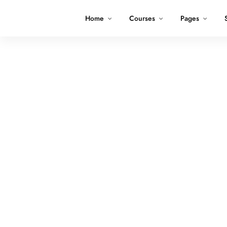
Home
Courses
Pages
Free access course
P
Learn new skills for free
A 
Business
Creative & Art
783 courses
540 courses