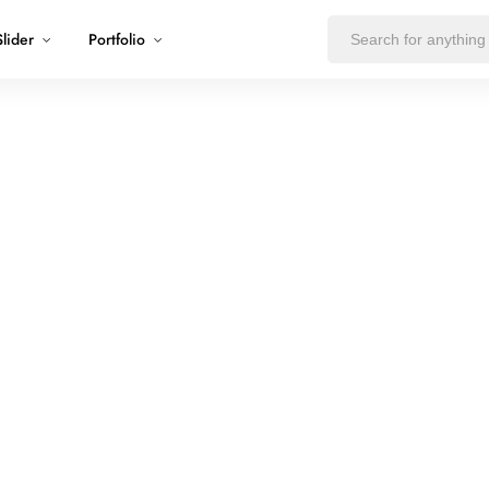
Slider
Portfolio
aid access course
View popular cours
flexible online course
Study flexibly online
s
Environment
Tech & Coding
230 courses
785 courses